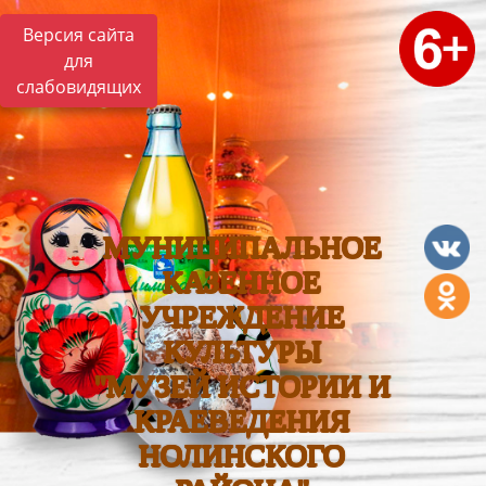
Версия сайта
для
слабовидящих
МУНИЦИПАЛЬНОЕ
КАЗЕННОЕ
УЧРЕЖДЕНИЕ
КУЛЬТУРЫ
"МУЗЕЙ ИСТОРИИ И
КРАЕВЕДЕНИЯ
НОЛИНСКОГО