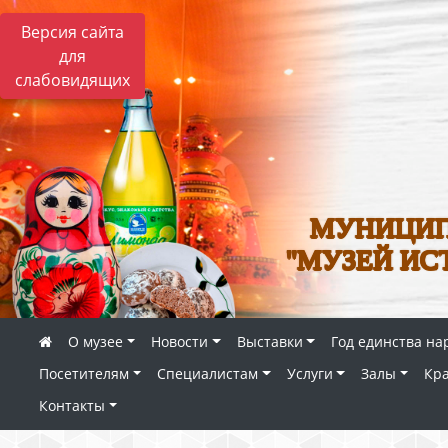
Версия сайта
для
слабовидящих
МУНИЦИП
"МУЗЕЙ ИС
О музее
Новости
Выставки
Год единства на
Посетителям
Специалистам
Услуги
Залы
Кр
Контакты