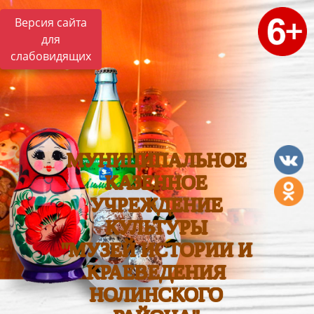
Версия сайта
для
слабовидящих
МУНИЦИПАЛЬНОЕ
КАЗЕННОЕ
УЧРЕЖДЕНИЕ
КУЛЬТУРЫ
"МУЗЕЙ ИСТОРИИ И
КРАЕВЕДЕНИЯ
НОЛИНСКОГО