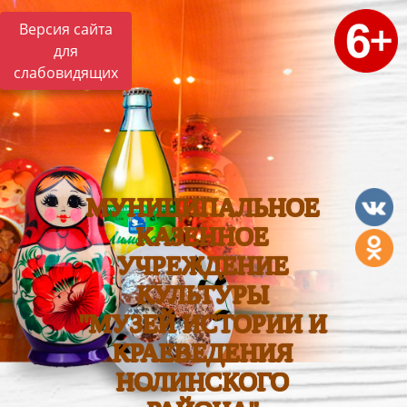
Версия сайта
для
слабовидящих
МУНИЦИПАЛЬНОЕ
КАЗЕННОЕ
УЧРЕЖДЕНИЕ
КУЛЬТУРЫ
"МУЗЕЙ ИСТОРИИ И
КРАЕВЕДЕНИЯ
НОЛИНСКОГО