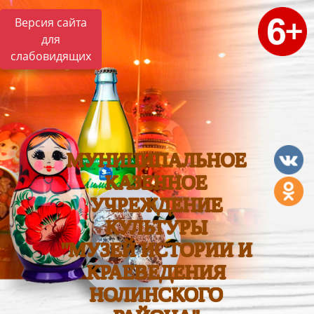
Версия сайта
для
слабовидящих
МУНИЦИПАЛЬНОЕ
КАЗЕННОЕ
УЧРЕЖДЕНИЕ
КУЛЬТУРЫ
"МУЗЕЙ ИСТОРИИ И
КРАЕВЕДЕНИЯ
НОЛИНСКОГО