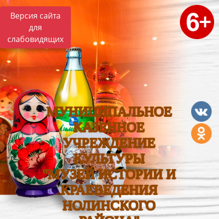
Версия сайта
для
слабовидящих
МУНИЦИПАЛЬНОЕ
КАЗЕННОЕ
УЧРЕЖДЕНИЕ
КУЛЬТУРЫ
"МУЗЕЙ ИСТОРИИ И
КРАЕВЕДЕНИЯ
НОЛИНСКОГО