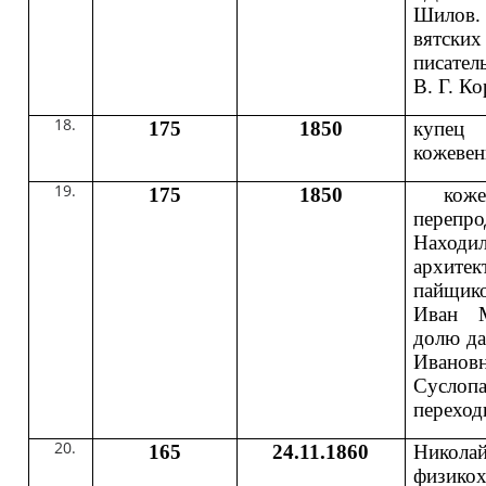
Шилов. 
вятск
писат
В. Г. Ко
175
1850
купец
кожевен
175
1850
кожев
перепр
Находи
архите
пайщик
Иван М
долю да
Иванов
Суслоп
переход
165
24.11.1860
Нико
физик