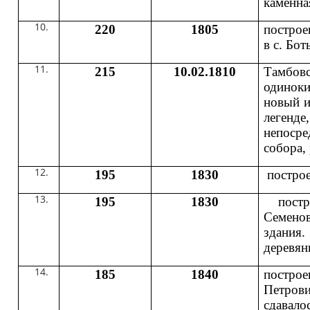
каменна
220
1805
построе
в с. Бо
215
10.02.1810
Тамбов
одиноки
новый и
леген
непосре
собора,
195
1830
построе
195
1830
постро
Семенов
здания
деревян
185
1840
построе
Петров
сдавало