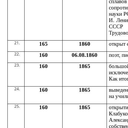
сплав
сопроти
науки Р
И. Лени
СССР 
Трудово
165
1860
открыт 
160
06.08.1860
поэт, п
160
1865
большо
исключе
Как ито
160
1865
выведен
на учил
160
1865
открыти
Клаб
Алекса
собстве