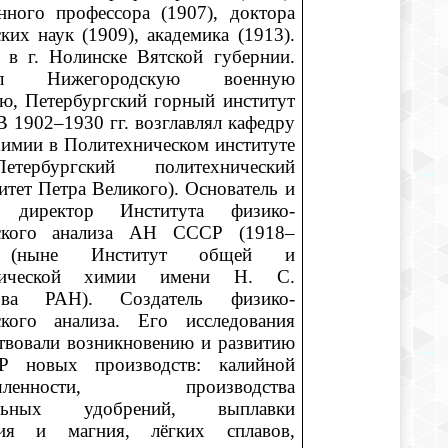
нного профессора (1907), доктора
ких наук (1909), академика (1913).
 в г. Нолинске Вятской губернии.
ил Нижегородскую военную
ю, Петербургский горный институт
 В 1902–1930 гг. возглавлял кафедру
имии в Политехническом институте
-Петербургский политехнический
итет Петра Великого). Основатель и
 директор Института физико-
ского анализа АН СССР (1918–
 (ныне Институт общей и
анической химии имени Н. С.
ова РАН). Создатель физико-
ского анализа. Его исследования
твовали возникновению и развитию
 новых производств: калийной
шленности, производства
альных удобрений, выплавки
ия и магния, лёгких сплавов,