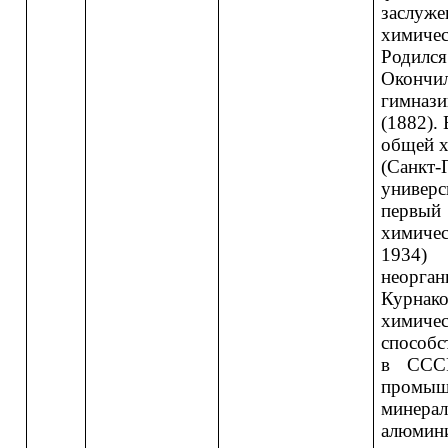
заслуже
химичес
Родился
Оконч
гимнази
(1882).
общей х
(Санкт
универс
первый
химиче
1934)
неорг
Курнак
химиче
способс
в СССР
промы
минер
алюмин