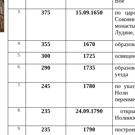
Вое
375
15.09.1650
по цар
Соковн
монаст
Лудяне,
355
1670
образов
300
1725
освящен
290
1735
образов
уезда
245
1780
по указ
Ноли 
переиме
235
24.09.1790
откры
Нолинс
235
1790
построе