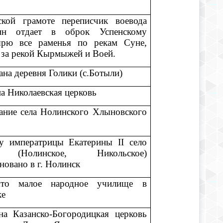
ской грамоте переписчик воевода
ин отдает в оброк Успенскому
ырю все раменья по рекам Суне,
 за рекой Кырмыжей и Воей.
ана деревня Голики (с.Ботыли)
а Николаевская церковь
ание села Нолинского Хлыновского
у императрицы Екатерины II село
(Нолинское, Никольское)
новано в г. Нолинск
то малое народное училище в
ке
на Казанско-Богородицкая церковь