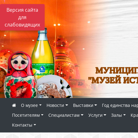
Версия сайта
для
слабовидящих
МУНИЦИП
"МУЗЕЙ ИС
О музее
Новости
Выставки
Год единства на
Посетителям
Специалистам
Услуги
Залы
Кр
Контакты