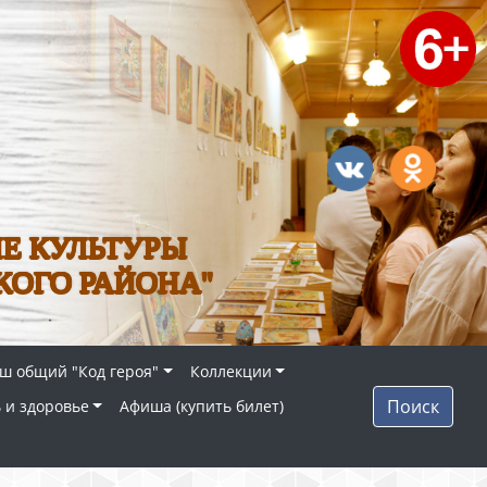
Е КУЛЬТУРЫ
КОГО РАЙОНА"
ш общий "Код героя"
Коллекции
Поиск
 и здоровье
Афиша (купить билет)