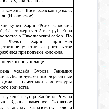
я в с. Лудяна Ясашная
на каменная Воскресенская церковь
тыли (Ивановское)
ский купец Харин Федот Силович,
й, 42 лет, жертвует 2 тыс. рублей на
коностас в Николаевский собор. По
де, Федот Харин принимал
дственное участие в строительстве
 разбился при подъеме колокола.
но духовное училище
ена усадьба Бурова Геннадия
ича. Два полукаменные деревянные
. Дома – памятники архитектуры
ного зодчества
на усадьба купца Злобина Романа
ича. Здание каменное 2-этажное
сь в аренду казначейству города