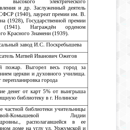
ов высокого электрического
вления и др. Заслуженный деятель
СФСР (1940), лауреат премии им. В.
на (1928), Государственной премии
(1941). Награждён орденом
го Красного Знамени (1939).
сальный завод И.С. Поскребышева
исатель Матвей Иванович Ожегов
й пожар. Выгорел весь город за
нием церкви и духовного училища.
г перепланировка города
ие денег от карт 5% от выигрыша
ищную библиотеку в г. Нолинске
е частной библиотеки учительницы
уковой-Комышевой Лидии
ндровны., располагавшейся в ее
нном доме на углу ул. Уржумской и