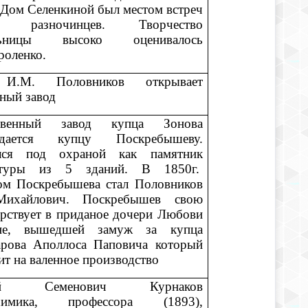
Дом Селенкиной был местом встреч
их разночинцев. Творчество
ельницы высоко оценивалось
роленко.
 И.М. Половников открывает
ный завод
енный завод купца Зонова
одается купцу Поскребышеву.
лся под охраной как памятник
ктуры из 5 зданий. В 1850г.
ом Поскребышева стал Половников
ихайлович. Поскребышев свою
рствует в приданое дочери Любови
не, вышедшей замуж за купца
арова Аполлоса Паповича который
ит на валенное производство
лай Семенович Курнаков
охимика, профессора (1893),