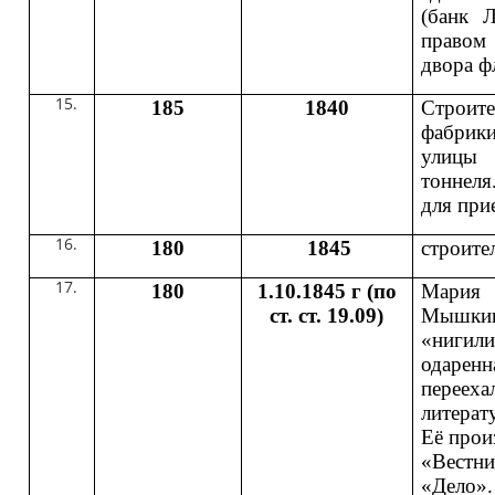
(банк Л
правом
двора ф
185
1840
Строи
фабрики
улицы
тоннеля
для при
180
1845
строите
180
1.10.1845 г (по
Мария 
ст. ст. 19.09)
Мышки
«нигили
одарен
переех
лите
Её прои
«Вестн
«Дело»