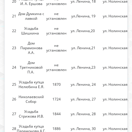
20
ул. Ленина, 18
ул. Нолинская
И. А. Ершова
установлен
Дом Думкина с
не
21
ул.Ленина, 19
ул. Нолинская
лавкой
установлен
Усадьба
не
22
ул. Ленина,20
ул. Нолинская
Шишкина
установлен
Дом
не
23
Парамонова
ул. Ленина,21
ул. Нолинская
установлен
А.А.
Дом
не
24
Третниковой
ул. Ленина,23
ул. Нолинская
установлен
П.А.
Усадьба купца
25
1870
ул. Ленина, 24
ул. Нолинская
Нелюбина Е.Я.
Николаевский
26
1724
ул. Ленина, 27
ул. Нолинская
Собор
Усадьба
27
1844
ул. Ленина, 28
ул. Нолинская
Стрижова И.В.
Усадьба купца
28
1886
ул. Ленина, 30
ул. Нолинская
Парамонова А.Г.