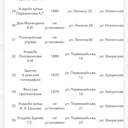
Усадьба купца
29
1886
ул. Ленина, 32
ул. Нолинская
Парамонова А.Г.
Дом Маландина
не
30
ул. Ленина,34
ул. Нолинская
К.И.
установлен
Полицейская
не
31
ул. Ленина,40
ул. Нолинская
управа
установлен
Усадьба
ул. Первомайская,
32
Половникова
1888
ул. Уржумская
10
Н.И.
Здание
ул. Первомайская,
33
б.земской
1870
ул. Уржумская
12
типографии
Женская
ул. Первомайская,
34
1870
ул. Уржумская
прогимназия
16
Усадьба купца
не
ул. Первомайская,
35
ул. Уржумская
И. А. Ершова
установлен
21
Усадьба Бурова
не
ул. Первомайская,
36
ул. Уржумская
Г.С.
установлен
23