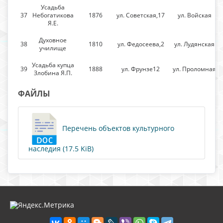
Усадьба
37
Небогатикова
1876
ул. Советская,17
ул. Войская
Я.Е.
Духовное
38
1810
ул. Федосеева,2
ул. Лудянская
училище
Усадьба купца
39
1888
ул. Фрунзе12
ул. Проломная
Злобина Я.П.
ФАЙЛЫ
Перечень объектов культурного
наследия (17.5 KiB)