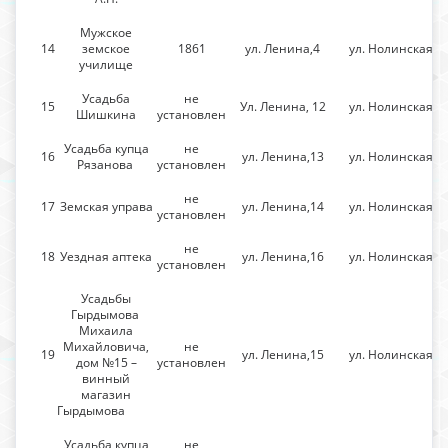
Мужское
14
земское
1861
ул. Ленина,4
ул. Нолинская
училище
Усадьба
не
15
Ул. Ленина, 12
ул. Нолинская
Шишкина
установлен
Усадьба купца
не
16
ул. Ленина,13
ул. Нолинская
Рязанова
установлен
не
17
Земская управа
ул. Ленина,14
ул. Нолинская
установлен
не
18
Уездная аптека
ул. Ленина,16
ул. Нолинская
установлен
Усадьбы
Гырдымова
Михаила
Михайловича,
не
19
ул. Ленина,15
ул. Нолинская
дом №15 –
установлен
винный
магазин
Гырдымова
Усадьба купца
не