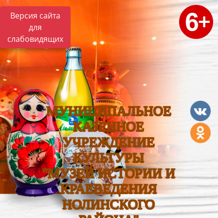
Версия сайта
для
слабовидящих
МУНИЦИПАЛЬНОЕ
КАЗЕННОЕ
УЧРЕЖДЕНИЕ
КУЛЬТУРЫ
"МУЗЕЙ ИСТОРИИ И
КРАЕВЕДЕНИЯ
НОЛИНСКОГО