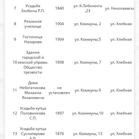
Усадьба
ул. К.Либкнехта
7
1840
ул. Николаевская
Злобина Р.П.
,23
Реальное
8
1904
ул. Коммуны, 2
ул. Хлебная
училище
Гостиница
9
1904
ул. Коммуны,5
ул. Хлебная
Назарова
Здание
городской и
10
земской управы.
1898
ул. Коммуны, 7
ул. Хлебная
Общество
трезвости
Дома
Небогатикова
не
11
ул. Коммуны 9
ул. Хлебная
Михаила
установлен
Яковлевича
Усадьба купца
12
Половникова
1897
ул. Комммуны,10
ул. Хлебная
С.П.
Усадьба купца
13
Суслопарова
1876
ул. Коммуны, 13
ул. Хлебная
А.П.