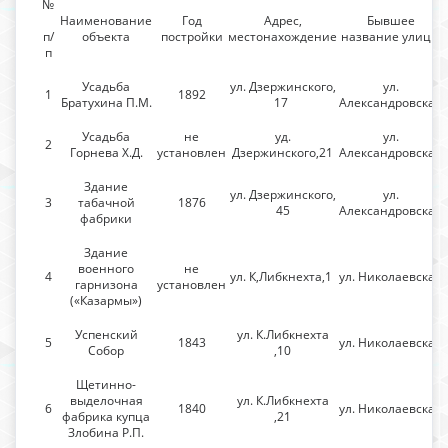
№
Наименование
Год
Адрес,
Бывшее
п/
объекта
постройки
местонахождение
название улицы
п
Усадьба
ул. Дзержинского,
ул.
1
1892
Братухина П.М.
17
Александровская
Усадьба
не
уд.
ул.
2
Горнева Х.Д.
установлен
Дзержинского,21
Александровская
Здание
ул. Дзержинского,
ул.
3
табачной
1876
45
Александровская
фабрики
Здание
военного
не
4
ул. К,Либкнехта,1
ул. Николаевская
гарнизона
установлен
(«Казармы»)
Успенский
ул. К.Либкнехта
5
1843
ул. Николаевская
Собор
,10
Щетинно-
выделочная
ул. К.Либкнехта
6
1840
ул. Николаевская
фабрика купца
,21
Злобина Р.П.