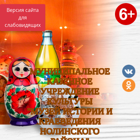
Версия сайта
для
слабовидящих
МУНИЦИПАЛЬНОЕ
КАЗЕННОЕ
УЧРЕЖДЕНИЕ
КУЛЬТУРЫ
"МУЗЕЙ ИСТОРИИ И
КРАЕВЕДЕНИЯ
НОЛИНСКОГО