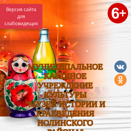
Версия сайта
для
слабовидящих
МУНИЦИПАЛЬНОЕ
КАЗЕННОЕ
УЧРЕЖДЕНИЕ
КУЛЬТУРЫ
"МУЗЕЙ ИСТОРИИ И
КРАЕВЕДЕНИЯ
НОЛИНСКОГО