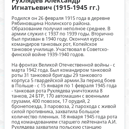
Игнатьевич (1915-1945 гг.)
Родился он 26 февраля 1915 года в деревне
Рябиновщина Нолинского района.
Образование получил неполное среднее. В
армии служил с 1937 по 1939 годы. Вторично
был призван в 1940 году. Окончил курсы
командиров танковых рот, Копейское
танковое училище. Участвовал в Советско-
финской войне 1939-1940 годов.
На фронтах Великой Отечественной войны - с
марта 1942 года. Был командиром танковой
роты 31 танковой бригады 29 танкового
корпуса 5 гвардейской армии.За период боев
в Польше - с 15 января по 1 февраля 1945 года
- танковая рота Рухлядева уничтожила 8
танков, 24 БТР, 170 автомашин с военными
грузами, 400 повозок, 17 орудий, 2
бронепоезда, 3 паровоза, 2 парохода с живой
силой противника, захватила большое
количество пленных. 18 января 1945 года рота
под командованием старшего лейтенанта А.И.
Рухлядева захватила польскую станцию