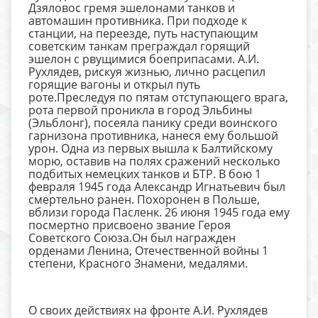
Дзяловос гремя эшелонами танков и
автомашин противника. При подходе к
станции, на переезде, путь наступающим
советским танкам преграждал горящий
эшелон с рвущимися боеприпасами. А.И.
Рухлядев, рискуя жизнью, лично расцепил
горящие вагоны и открыл путь
роте.Преследуя по пятам отступающего врага,
рота первой проникла в город Эльбины
(Эльблонг), посеяла панику среди воинского
гарнизона противника, нанеся ему большой
урон. Одна из первых вышла к Балтийскому
морю, оставив на полях сражений несколько
подбитых немецких танков и БТР. В бою 1
февраля 1945 года Александр Игнатьевич был
смертельно ранен. Похоронен в Польше,
вблизи города Пасленк. 26 июня 1945 года ему
посмертно присвоено звание Героя
Советского Союза.Он был награжден
орденами Ленина, Отечественной войны 1
степени, Красного Знамени, медалями.
О своих действиях на фронте А.И. Рухлядев