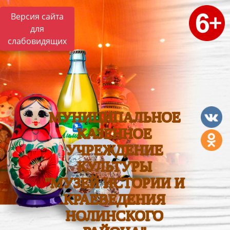
Версия сайта
для
слабовидящих
МУНИЦИПАЛЬНОЕ
КАЗЕННОЕ
УЧРЕЖДЕНИЕ
КУЛЬТУРЫ
"МУЗЕЙ ИСТОРИИ И
КРАЕВЕДЕНИЯ
НОЛИНСКОГО