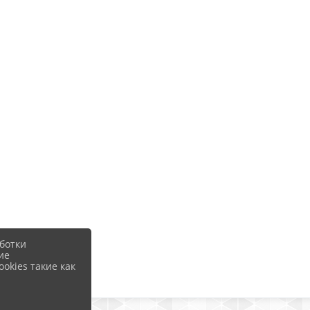
ботки
ие
okies такие как