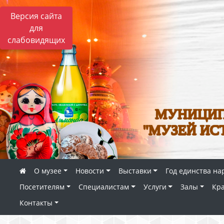
Версия сайта
для
слабовидящих
МУНИЦИП
"МУЗЕЙ ИС
О музее
Новости
Выставки
Год единства на
Посетителям
Специалистам
Услуги
Залы
Кр
Контакты