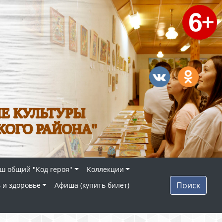
Е КУЛЬТУРЫ
КОГО РАЙОНА"
ш общий "Код героя"
Коллекции
Поиск
 и здоровье
Афиша (купить билет)