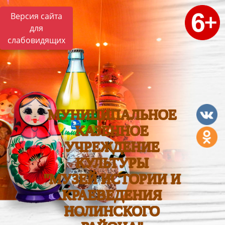
Версия сайта
для
слабовидящих
МУНИЦИПАЛЬНОЕ
КАЗЕННОЕ
УЧРЕЖДЕНИЕ
КУЛЬТУРЫ
"МУЗЕЙ ИСТОРИИ И
КРАЕВЕДЕНИЯ
НОЛИНСКОГО