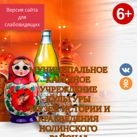
Версия сайта
для
слабовидящих
МУНИЦИПАЛЬНОЕ
КАЗЕННОЕ
УЧРЕЖДЕНИЕ
КУЛЬТУРЫ
"МУЗЕЙ ИСТОРИИ И
КРАЕВЕДЕНИЯ
НОЛИНСКОГО