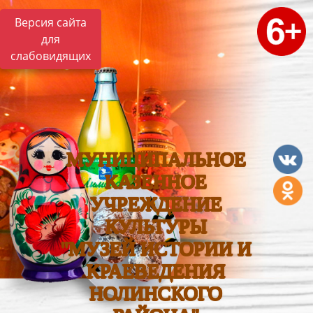
Версия сайта
для
слабовидящих
МУНИЦИПАЛЬНОЕ
КАЗЕННОЕ
УЧРЕЖДЕНИЕ
КУЛЬТУРЫ
"МУЗЕЙ ИСТОРИИ И
КРАЕВЕДЕНИЯ
НОЛИНСКОГО