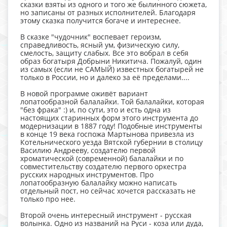
сказки взяты из одного и того же былинного сюжета,
но записаны от разных исполнителей. Благодаря
этому сказка получится богаче и интереснее.
В сказке "чудочник" воспевает героизм,
справедливость, ясный ум, физическую силу,
смелость, защиту слабых. Все это вобрал в себя
образ богатыря Добрыни Никитича. Пожалуй, один
из самых (если не САМЫЙ) известных богатырей не
только в России, но и далеко за её пределами....
В новой программе оживёт вариант
лопатообразной балалайки. Той балалайки, которая
"без фрака" :) и, по сути, это и есть одна из
настоящих старинных форм этого инструмента до
модернизации в 1887 году! Подобные инструменты
в конце 19 века госпожа Мартынова привезла из
Котельнического уезда Вятской губернии в столицу
Василию Андрееву, создателю первой
хроматической (современной) балалайки и по
совместительству создателю первого оркестра
русских народных инструментов. Про
лопатообразную балалайку можно написать
отдельный пост, но сейчас хочется рассказать не
только про нее.
Второй очень интересный инструмент - русская
волынка. Одно из названий на Руси - коза или дуда,