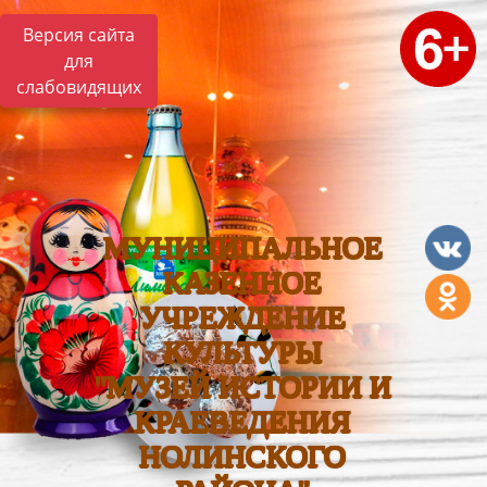
Версия сайта
для
слабовидящих
МУНИЦИПАЛЬНОЕ
КАЗЕННОЕ
УЧРЕЖДЕНИЕ
КУЛЬТУРЫ
"МУЗЕЙ ИСТОРИИ И
КРАЕВЕДЕНИЯ
НОЛИНСКОГО