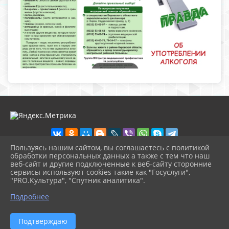
Пользуясь нашим сайтом, вы соглашаетесь с политикой
обработки персональных данных а также с тем что наш
веб-сайт и другие подключенные к веб-сайту сторонние
2026 г. nolinsk-museum.ru
сервисы используют cookies такие как "Госуслуги",
Вход
"PRO.Культура", "Спутник аналитика".
Карта сайта
^
Политика обработки персональных данных
Подробнее
Сделано на KubCMS
Разработка и поддержка
Подтверждаю