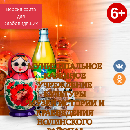
Версия сайта
для
слабовидящих
МУНИЦИПАЛЬНОЕ
КАЗЕННОЕ
УЧРЕЖДЕНИЕ
КУЛЬТУРЫ
"МУЗЕЙ ИСТОРИИ И
КРАЕВЕДЕНИЯ
НОЛИНСКОГО