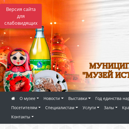
Версия сайта
для
слабовидящих
МУНИЦИП
"МУЗЕЙ ИС
О музее
Новости
Выставки
Год единства на
Посетителям
Специалистам
Услуги
Залы
Кр
Контакты