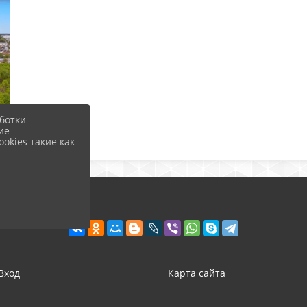
ботки
ие
okies такие как
Вход
Карта сайта