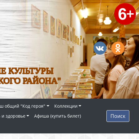
Е КУЛЬТУРЫ
КОГО РАЙОНА"
ш общий "Код героя"
Коллекции
Поиск
 и здоровье
Афиша (купить билет)