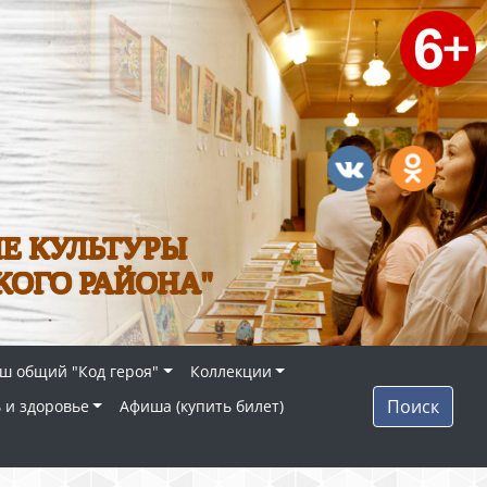
Е КУЛЬТУРЫ
КОГО РАЙОНА"
ш общий "Код героя"
Коллекции
Поиск
 и здоровье
Афиша (купить билет)