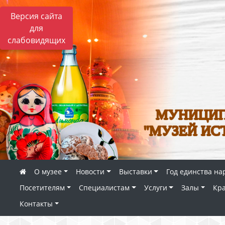
Версия сайта
для
слабовидящих
МУНИЦИП
"МУЗЕЙ ИС
О музее
Новости
Выставки
Год единства на
Посетителям
Специалистам
Услуги
Залы
Кр
Контакты