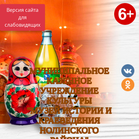
Версия сайта
для
слабовидящих
МУНИЦИПАЛЬНОЕ
КАЗЕННОЕ
УЧРЕЖДЕНИЕ
КУЛЬТУРЫ
"МУЗЕЙ ИСТОРИИ И
КРАЕВЕДЕНИЯ
НОЛИНСКОГО