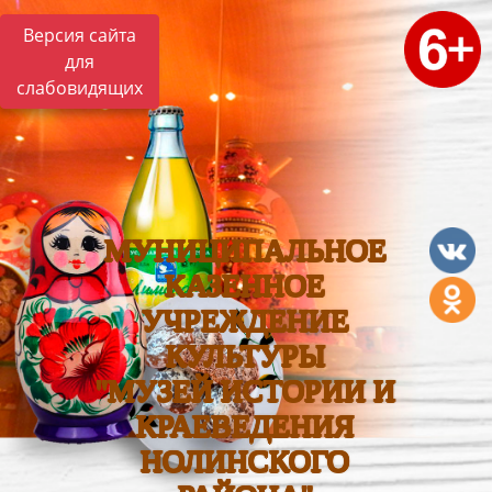
Версия сайта
для
слабовидящих
МУНИЦИПАЛЬНОЕ
КАЗЕННОЕ
УЧРЕЖДЕНИЕ
КУЛЬТУРЫ
"МУЗЕЙ ИСТОРИИ И
КРАЕВЕДЕНИЯ
НОЛИНСКОГО