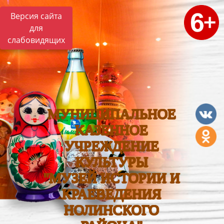
Версия сайта
для
слабовидящих
МУНИЦИПАЛЬНОЕ
КАЗЕННОЕ
УЧРЕЖДЕНИЕ
КУЛЬТУРЫ
"МУЗЕЙ ИСТОРИИ И
КРАЕВЕДЕНИЯ
НОЛИНСКОГО