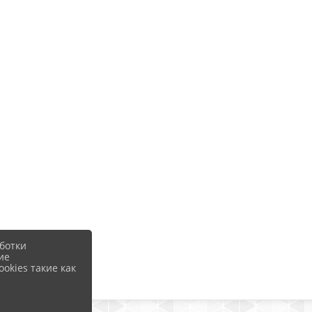
ботки
ие
okies такие как