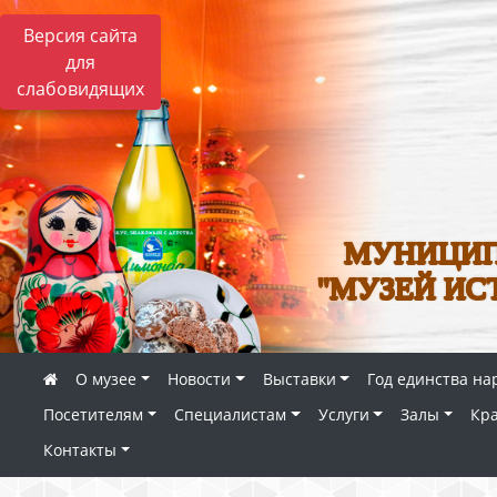
Версия сайта
для
слабовидящих
МУНИЦИП
"МУЗЕЙ ИС
О музее
Новости
Выставки
Год единства на
Посетителям
Специалистам
Услуги
Залы
Кр
Контакты