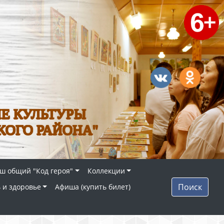
Е КУЛЬТУРЫ
КОГО РАЙОНА"
ш общий "Код героя"
Коллекции
Поиск
 и здоровье
Афиша (купить билет)