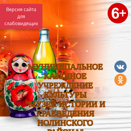
Версия сайта
для
слабовидящих
МУНИЦИПАЛЬНОЕ
КАЗЕННОЕ
УЧРЕЖДЕНИЕ
КУЛЬТУРЫ
"МУЗЕЙ ИСТОРИИ И
КРАЕВЕДЕНИЯ
НОЛИНСКОГО