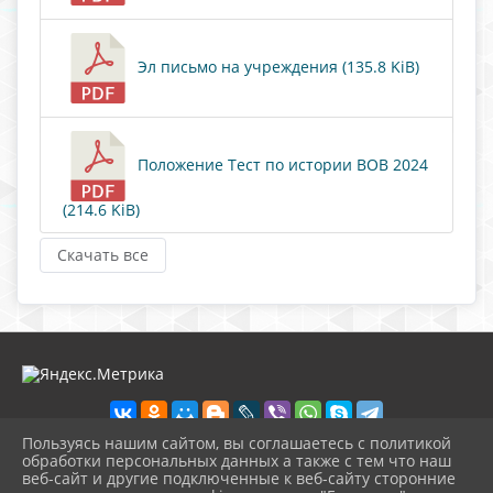
Эл письмо на учреждения (135.8 KiB)
Положение Тест по истории ВОВ 2024
(214.6 KiB)
Скачать все
Пользуясь нашим сайтом, вы соглашаетесь с политикой
обработки персональных данных а также с тем что наш
веб-сайт и другие подключенные к веб-сайту сторонние
2026 г. nolinsk-museum.ru