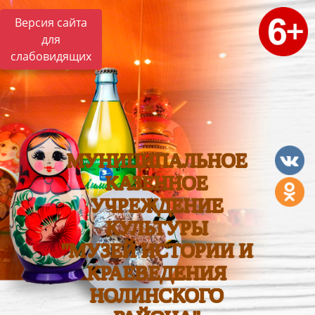
Версия сайта
для
слабовидящих
МУНИЦИПАЛЬНОЕ
КАЗЕННОЕ
УЧРЕЖДЕНИЕ
КУЛЬТУРЫ
"МУЗЕЙ ИСТОРИИ И
КРАЕВЕДЕНИЯ
НОЛИНСКОГО