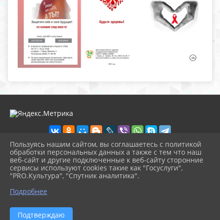
Пользуясь нашим сайтом, вы соглашаетесь с политикой
обработки персональных данных а также с тем что наш
веб-сайт и другие подключенные к веб-сайту сторонние
2026 г. nolinsk-museum.ru
сервисы используют cookies такие как "Госуслуги",
Вход
"PRO.Культура", "Спутник аналитика".
Карта сайта
^
Политика обработки персональных данных
Подробнее
Сделано на KubCMS
Разработка и поддержка
Подтверждаю