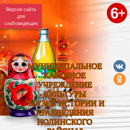
Версия сайта
для
слабовидящих
МУНИЦИПАЛЬНОЕ
КАЗЕННОЕ
УЧРЕЖДЕНИЕ
КУЛЬТУРЫ
"МУЗЕЙ ИСТОРИИ И
КРАЕВЕДЕНИЯ
НОЛИНСКОГО