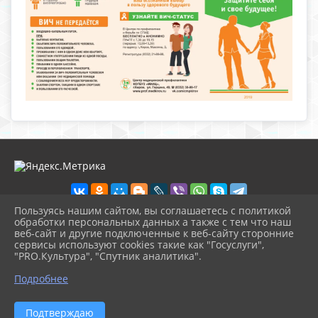
Пользуясь нашим сайтом, вы соглашаетесь с политикой
обработки персональных данных а также с тем что наш
веб-сайт и другие подключенные к веб-сайту сторонние
2026 г. nolinsk-museum.ru
сервисы используют cookies такие как "Госуслуги",
Вход
"PRO.Культура", "Спутник аналитика".
Карта сайта
^
Политика обработки персональных данных
Подробнее
Сделано на KubCMS
Разработка и поддержка
Подтверждаю