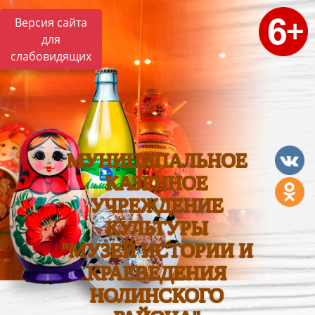
Версия сайта
для
слабовидящих
МУНИЦИПАЛЬНОЕ
КАЗЕННОЕ
УЧРЕЖДЕНИЕ
КУЛЬТУРЫ
"МУЗЕЙ ИСТОРИИ И
КРАЕВЕДЕНИЯ
НОЛИНСКОГО