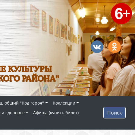
Е КУЛЬТУРЫ
КОГО РАЙОНА"
ш общий "Код героя"
Коллекции
Поиск
 и здоровье
Афиша (купить билет)