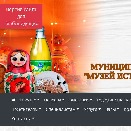
Версия сайта
для
слабовидящих
МУНИЦИП
"МУЗЕЙ ИС
О музее
Новости
Выставки
Год единства на
Посетителям
Специалистам
Услуги
Залы
Кр
Контакты