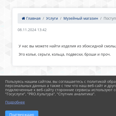
Главная
Услуги
Музейный магазин
Поступ
08.11.2024 13:42
У нас вы можете найти изделия из эбоксидной смол
Это колье, серьги, кольца, подвески, броши и проч.
Пользуясь нашим сайтом, вы соглашаетесь с политикой обра
персональных данных а также с тем что наш веб-сайт и друг
подключенные к веб-сайту сторонние сервисы используют co
"Госуслуги", "PRO.Культура", "Спутник аналитика".
Подробнее
Подтверждаю