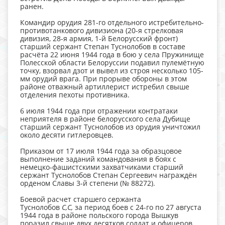
ранен.
Командир орудия 281-го отдельного истребительно-
противотанкового дивизиона (20-я стрелковая
дивизия, 28-я армия, 1-й Белорусский фронт)
старший сержант Степан Туснолобов в составе
расчёта 22 июня 1944 года в бою у села Пружинище
Полесской области Белоруссии подавил пулемётную
точку, взорвал дзот и вывел из строя несколько 105-
мм орудий врага. При прорыве обороны в этом
районе отважный артиллерист истребил свыше
отделения пехоты противника.
6 июля 1944 года при отражении контратаки
неприятеля в районе белорусского села Дубище
старший сержант Туснолобов из орудия уничтожил
около десяти гитлеровцев.
Приказом от 17 июля 1944 года за образцовое
выполнение заданий командования в боях с
немецко-фашистскими захватчиками старший
сержант Туснолобов Степан Сергеевич награждён
орденом Славы 3-й степени (№ 88272).
Боевой расчет старшего сержанта
Туснолобов
С,С,
за период боев с 24-го по 27 августа
1944 года в районе польского города Вышкув
поразил свыше двух десятков солдат и офицеров