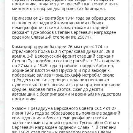
противника, подавил две пулемётные точки и пять
миномётов, накрыл два вражеских блиндажа.
Приказом от 27 сентября 1944 года за образцовое
выполнение заданий командования в боях с
немецко-фашистскими захватчиками старший
сержант Туснолобов Степан Сергеевич награждён
орденом Славы 2-й степени (№ 25871).
Командир орудия батареи 76-мм пушек 174-го
стрелкового полка (20-я стрелковая дивизия, 28-я
армия, 3-й Белорусский фронт) старший сержант
Степан Туснолобов в составе расчёта с 31-го января
по 27 марта 1945 года в районе городов Арботен,
Зоринберг (Восточная Пруссия) и при выходе к
побережью залива Фришес-Хафф истребил около
трёх десятков гитлеровцев, подавил несколько
пулемётных точек, вывел из строя противотанковое
орудие, взорвал пять дзотов, сжёг до десяти
автомашин с боеприпасами и военным имуществом
противника.
Указом Президиума Верховного Совета СССР от 27
июня 1945 года за образцовое выполнение заданий
командования в боях с немецко-фашистскими
захватчиками старший сержант Туснолобов Степан
Сергеевич награждён орденом Славы 1-й степени
(№ 1662), став полным кавалером ордена Славы.