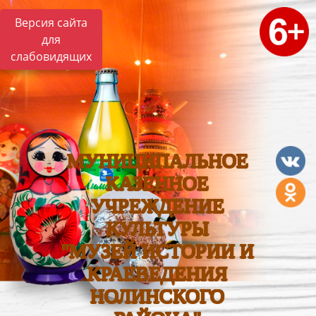
Версия сайта
для
слабовидящих
МУНИЦИПАЛЬНОЕ
КАЗЕННОЕ
УЧРЕЖДЕНИЕ
КУЛЬТУРЫ
"МУЗЕЙ ИСТОРИИ И
КРАЕВЕДЕНИЯ
НОЛИНСКОГО