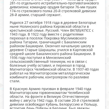
281-го отдельного истребительно-противотанкового
дивизиона; командир орудия батареи 76-мм пушек
174-го стрелкового полка 20-й стрелковой дивизии
28-й армии, старший сержант.
Родился 27 октября 1918 года в деревне Белогорье
ныне Нолинского района Кировской области в
крестьянской семье. Русский. Член ВКП(б)/КПСС с
1943 года. В 1922 году вместе с родителями
переехал в посёлок Покровка Муслимовского
района Татарии, граничащий с Бакалинским
районом Башкирии. Окончил начальную школу в
деревне Старые Шарашлы, учился в Карповской
средней школе Бакалинского района Башкирии. В
1936 году поступил в Мензелинский
сельскохозяйственный техникум, но в связи с
болезнью учёбу оставил, и переехал в город
Магнитогорск Челябинской области. В 1937-40 годах
работал на Магнитогорском металлургическом
комбинате рабочим, контролером по разливке
стали.
В Красную Армию призван в феврале 1940 года
Магнитогорским горвоенкоматом Челябинской
области. На фронте в Великую Отечественную
войну с августа 1942 года. В составе 20-й стрелковой
дивизии освобождал Кубань, Белоруссию и Польшу,
встретив День Победы в Берлине. Был дважды