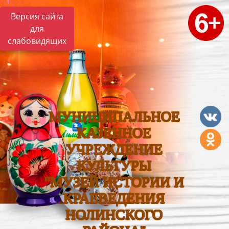
Версия сайта
для
слабовидящих
МУНИЦИПАЛЬНОЕ
КАЗЕННОЕ
УЧРЕЖДЕНИЕ
КУЛЬТУРЫ
"МУЗЕЙ ИСТОРИИ И
КРАЕВЕДЕНИЯ
НОЛИНСКОГО