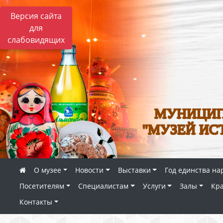
Версия сайта
для
слабовидящих
МУНИЦИП
"МУЗЕЙ ИС
О музее
Новости
Выставки
Год единства на
Посетителям
Специалистам
Услуги
Залы
Кр
Контакты