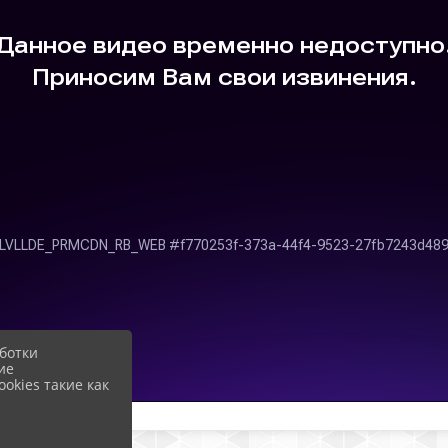
ботки
ие
okies такие как