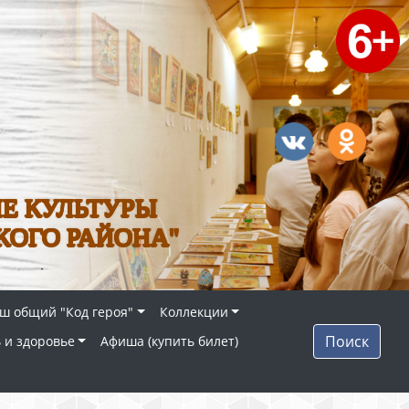
Е КУЛЬТУРЫ
КОГО РАЙОНА"
ш общий "Код героя"
Коллекции
Поиск
 и здоровье
Афиша (купить билет)