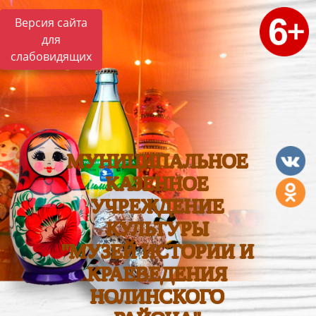
Версия сайта
для
слабовидящих
МУНИЦИПАЛЬНОЕ
КАЗЕННОЕ
УЧРЕЖДЕНИЕ
КУЛЬТУРЫ
"МУЗЕЙ ИСТОРИИ И
КРАЕВЕДЕНИЯ
НОЛИНСКОГО