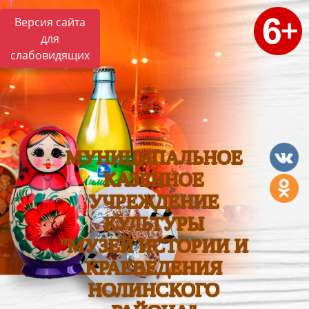
Версия сайта
для
слабовидящих
МУНИЦИПАЛЬНОЕ
КАЗЕННОЕ
УЧРЕЖДЕНИЕ
КУЛЬТУРЫ
"МУЗЕЙ ИСТОРИИ И
КРАЕВЕДЕНИЯ
НОЛИНСКОГО