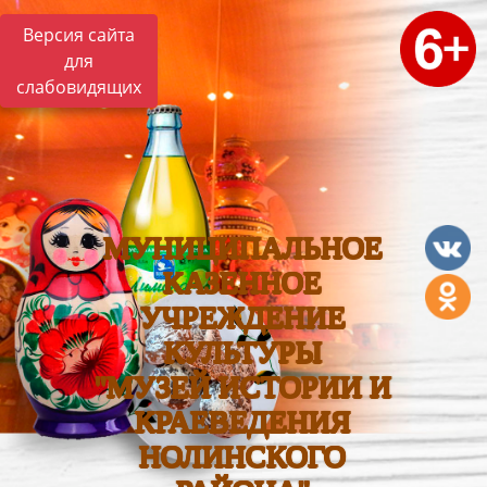
Версия сайта
для
слабовидящих
МУНИЦИПАЛЬНОЕ
КАЗЕННОЕ
УЧРЕЖДЕНИЕ
КУЛЬТУРЫ
"МУЗЕЙ ИСТОРИИ И
КРАЕВЕДЕНИЯ
НОЛИНСКОГО