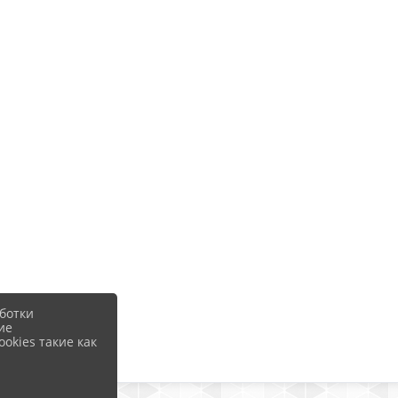
ботки
ие
okies такие как