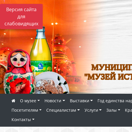
Версия сайта
для
слабовидящих
МУНИЦИП
"МУЗЕЙ ИС
О музее
Новости
Выставки
Год единства на
Посетителям
Специалистам
Услуги
Залы
Кр
Контакты