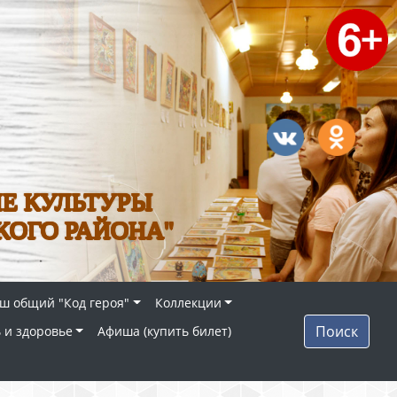
Е КУЛЬТУРЫ
КОГО РАЙОНА"
ш общий "Код героя"
Коллекции
Поиск
 и здоровье
Афиша (купить билет)