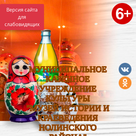
Версия сайта
для
слабовидящих
МУНИЦИПАЛЬНОЕ
КАЗЕННОЕ
УЧРЕЖДЕНИЕ
КУЛЬТУРЫ
"МУЗЕЙ ИСТОРИИ И
КРАЕВЕДЕНИЯ
НОЛИНСКОГО