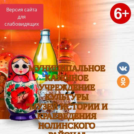
Версия сайта
для
слабовидящих
МУНИЦИПАЛЬНОЕ
КАЗЕННОЕ
УЧРЕЖДЕНИЕ
КУЛЬТУРЫ
"МУЗЕЙ ИСТОРИИ И
КРАЕВЕДЕНИЯ
НОЛИНСКОГО