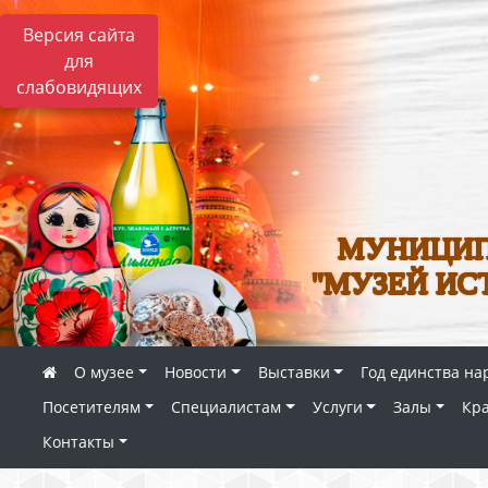
Версия сайта
для
слабовидящих
МУНИЦИП
"МУЗЕЙ ИС
О музее
Новости
Выставки
Год единства на
Посетителям
Специалистам
Услуги
Залы
Кр
Контакты