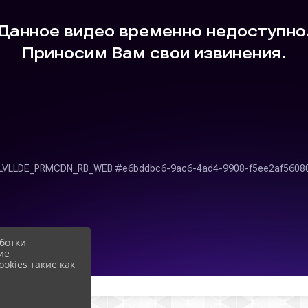
ботки
ие
okies такие как