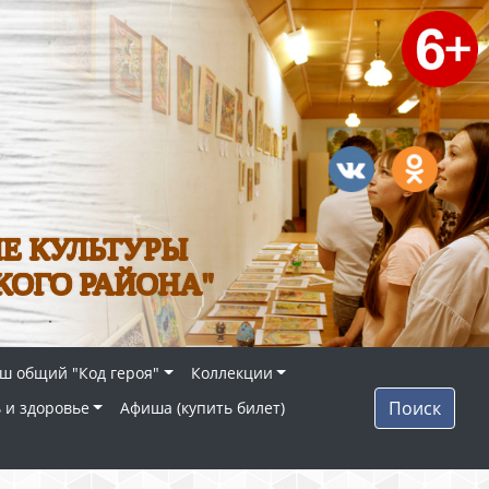
Е КУЛЬТУРЫ
КОГО РАЙОНА"
ш общий "Код героя"
Коллекции
Поиск
 и здоровье
Афиша (купить билет)