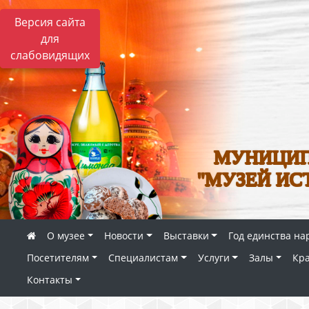
Версия сайта
для
слабовидящих
МУНИЦИП
"МУЗЕЙ ИС
О музее
Новости
Выставки
Год единства на
Посетителям
Специалистам
Услуги
Залы
Кр
Контакты