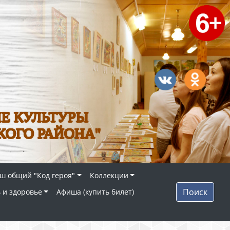
Е КУЛЬТУРЫ
КОГО РАЙОНА"
ш общий "Код героя"
Коллекции
Поиск
 и здоровье
Афиша (купить билет)