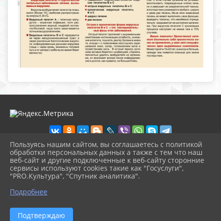
Пользуясь нашим сайтом, вы соглашаетесь с политикой
обработки персональных данных а также с тем что наш
веб-сайт и другие подключенные к веб-сайту сторонние
2026 г. nolinsk-museum.ru
сервисы используют cookies такие как "Госуслуги",
Вход
"PRO.Культура", "Спутник аналитика".
Карта сайта
^
Политика обработки персональных данных
Подробнее
Сделано на KubCMS
Разработка и поддержка
Подтверждаю