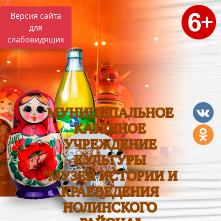
Версия сайта
для
слабовидящих
МУНИЦИПАЛЬНОЕ
КАЗЕННОЕ
УЧРЕЖДЕНИЕ
КУЛЬТУРЫ
"МУЗЕЙ ИСТОРИИ И
КРАЕВЕДЕНИЯ
НОЛИНСКОГО