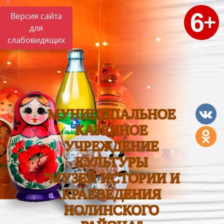
Версия сайта
для
слабовидящих
МУНИЦИПАЛЬНОЕ
КАЗЕННОЕ
УЧРЕЖДЕНИЕ
КУЛЬТУРЫ
"МУЗЕЙ ИСТОРИИ И
КРАЕВЕДЕНИЯ
НОЛИНСКОГО