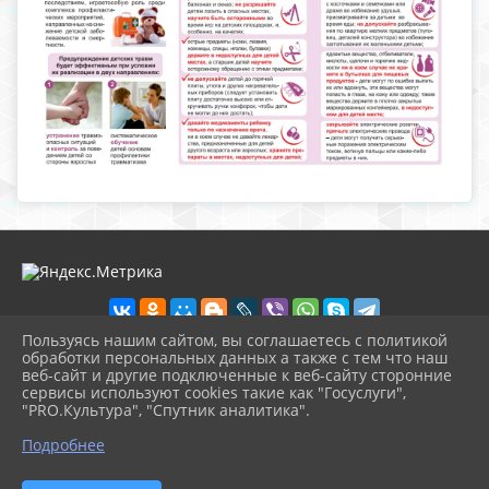
Пользуясь нашим сайтом, вы соглашаетесь с политикой
обработки персональных данных а также с тем что наш
веб-сайт и другие подключенные к веб-сайту сторонние
2026 г. nolinsk-museum.ru
сервисы используют cookies такие как "Госуслуги",
Вход
"PRO.Культура", "Спутник аналитика".
Карта сайта
^
Политика обработки персональных данных
Подробнее
Сделано на KubCMS