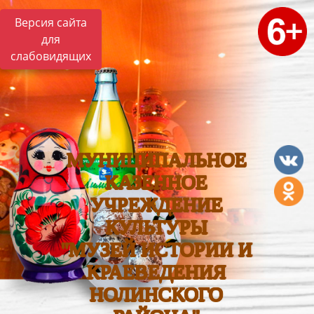
Версия сайта
для
слабовидящих
МУНИЦИПАЛЬНОЕ
КАЗЕННОЕ
УЧРЕЖДЕНИЕ
КУЛЬТУРЫ
"МУЗЕЙ ИСТОРИИ И
КРАЕВЕДЕНИЯ
НОЛИНСКОГО