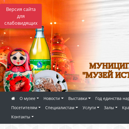
Версия сайта
для
слабовидящих
МУНИЦИП
"МУЗЕЙ ИС
О музее
Новости
Выставки
Год единства на
Посетителям
Специалистам
Услуги
Залы
Кр
Контакты