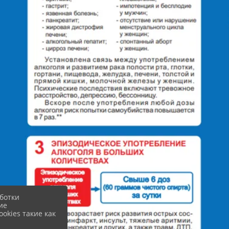
ботки
ие
okies такие как