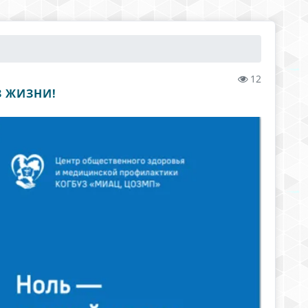
12
З ЖИЗНИ!