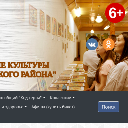
Е КУЛЬТУРЫ
КОГО РАЙОНА"
ш общий "Код героя"
Коллекции
Поиск
 и здоровье
Афиша (купить билет)