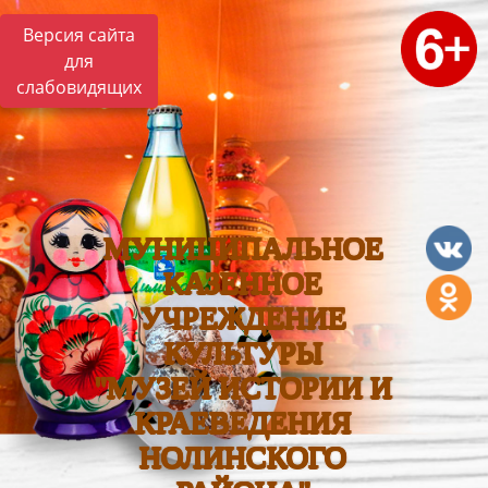
Версия сайта
для
слабовидящих
МУНИЦИПАЛЬНОЕ
КАЗЕННОЕ
УЧРЕЖДЕНИЕ
КУЛЬТУРЫ
"МУЗЕЙ ИСТОРИИ И
КРАЕВЕДЕНИЯ
НОЛИНСКОГО