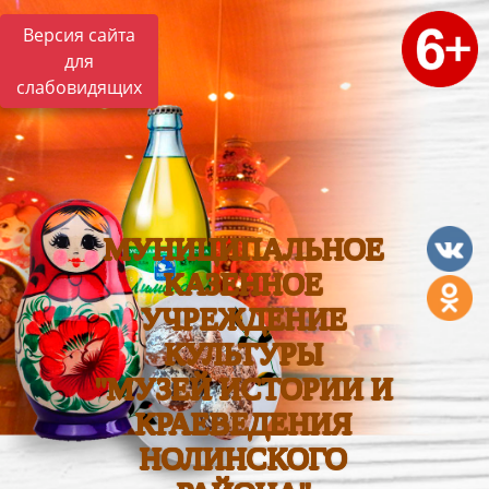
Версия сайта
для
слабовидящих
МУНИЦИПАЛЬНОЕ
КАЗЕННОЕ
УЧРЕЖДЕНИЕ
КУЛЬТУРЫ
"МУЗЕЙ ИСТОРИИ И
КРАЕВЕДЕНИЯ
НОЛИНСКОГО