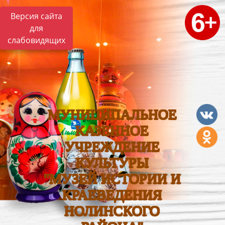
Версия сайта
для
слабовидящих
МУНИЦИПАЛЬНОЕ
КАЗЕННОЕ
УЧРЕЖДЕНИЕ
КУЛЬТУРЫ
"МУЗЕЙ ИСТОРИИ И
КРАЕВЕДЕНИЯ
НОЛИНСКОГО