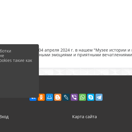
 вам сообщить, что 04 апреля 2024 г. в нашем "Музее истории 
ботки
 гости за положительными эмоциями и приятными вечатлениями
ие
okies такие как
Вход
Карта сайта