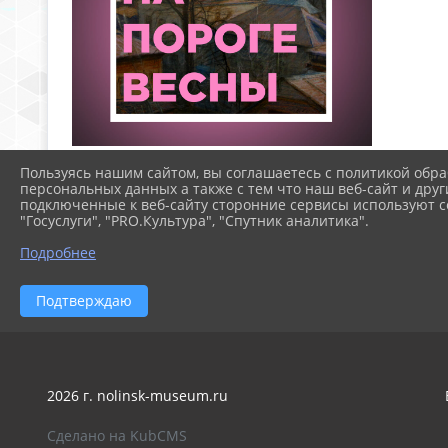
Дорогие друзья, жители и гости нашего города. Рады
Пользуясь нашим сайтом, вы соглашаетесь с политикой обра
выставка картин художника В.С. Путинцева. Ждем в
персональных данных а также с тем что наш веб-сайт и друг
подключенные к веб-сайту сторонние сервисы используют co
"Госуслуги", "PRO.Культура", "Спутник аналитика".
Подробнее
Подтверждаю
2026 г. nolinsk-museum.ru
Сделано на KubCMS