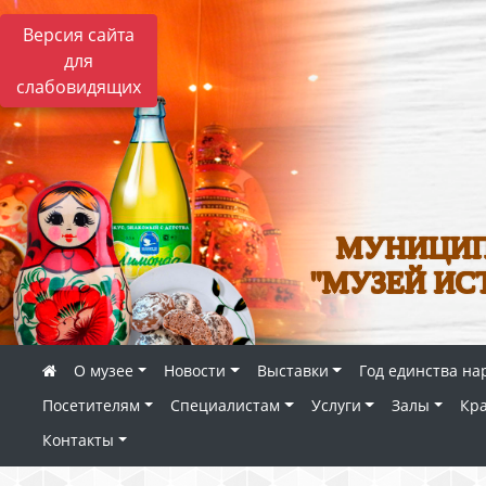
Версия сайта
для
слабовидящих
МУНИЦИП
"МУЗЕЙ ИС
О музее
Новости
Выставки
Год единства на
Посетителям
Специалистам
Услуги
Залы
Кр
Контакты