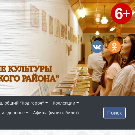
Е КУЛЬТУРЫ
КОГО РАЙОНА"
ш общий "Код героя"
Коллекции
Поиск
 и здоровье
Афиша (купить билет)