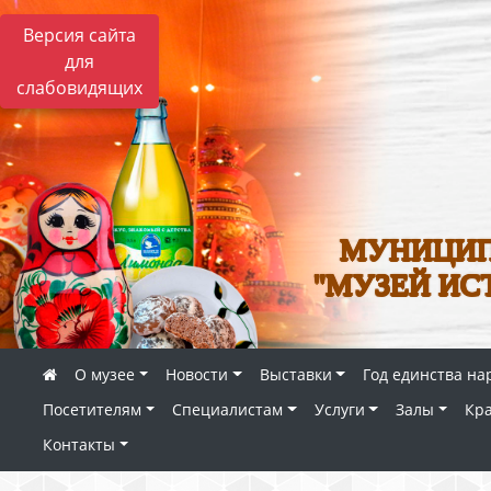
Версия сайта
для
слабовидящих
МУНИЦИП
"МУЗЕЙ ИС
О музее
Новости
Выставки
Год единства на
Посетителям
Специалистам
Услуги
Залы
Кр
Контакты