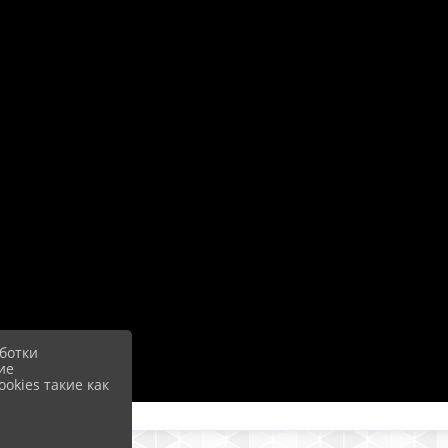
ботки
ие
okies такие как