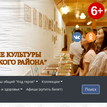
Е КУЛЬТУРЫ
КОГО РАЙОНА"
ш общий "Код героя"
Коллекции
Поиск
 и здоровье
Афиша (купить билет)