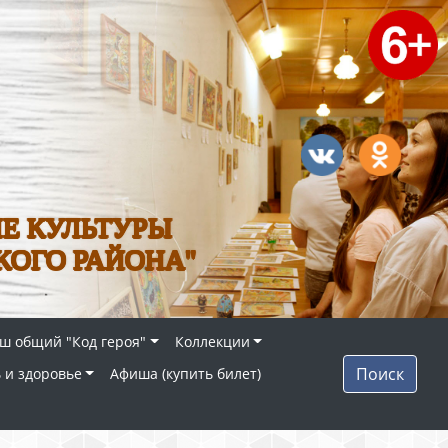
Е КУЛЬТУРЫ
КОГО РАЙОНА"
ш общий "Код героя"
Коллекции
Поиск
 и здоровье
Афиша (купить билет)