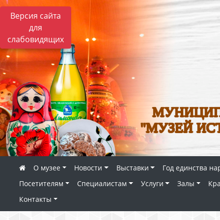
Версия сайта
для
слабовидящих
МУНИЦИП
"МУЗЕЙ ИС
О музее
Новости
Выставки
Год единства на
Посетителям
Специалистам
Услуги
Залы
Кр
Контакты