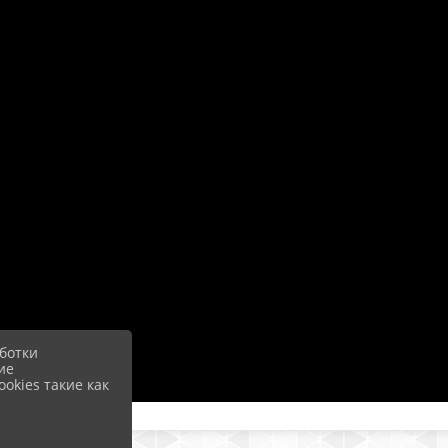
ботки
ие
okies такие как