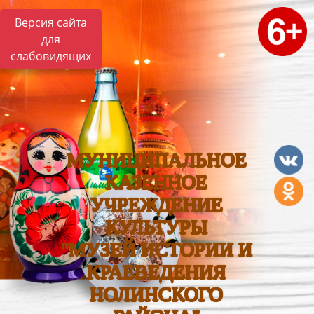
Версия сайта
для
слабовидящих
МУНИЦИПАЛЬНОЕ
КАЗЕННОЕ
УЧРЕЖДЕНИЕ
КУЛЬТУРЫ
"МУЗЕЙ ИСТОРИИ И
КРАЕВЕДЕНИЯ
НОЛИНСКОГО